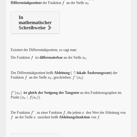
Differentialquotient
der Funktion
an der Stelle
.
f
x
0
f
x
0
In
mathematischer
Schreibweise
Existiert der Differentialquotient, so sagt man:
Die Funktion
ist
differenzierbar
an der Stelle
.
f
x
0
f
x
0
ˆ
Der Differentialquotient heißt
Ableitung
(
=
lokale Änderungsrate
) der
=
^
Funktion
an der Stelle
, geschrieben:
(
)
.
f
x
0
f
′
'
(
x
0
)
f
x
f
x
0
0
(
)
ist gleich der Steigung der Tangente
an den Funktionsgraphen im
f
′
'
(
x
0
)
f
x
0
Punkt
(
∣
(
)
)
.
(
x
0
∣
f
(
x
0
)
)
x
f
x
0
0
Die Funktion
zu einer Funktion
, die jedem
den Wert der Ableitung von
f
′
'
f
x
f
f
x
an der Stelle
zuordnet heißt
Ableitungsfunktion
von
.
f
x
f
f
x
f