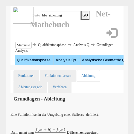
Net-
Seite
GO
Mathebuch
Qualifikationsphase
Analysis Q
Grundlagen
Startseite
Analysis
Qualifikationsphase
Analysis Q
▾
Analytische Geometrie Q
▾
Funktionen
Funktionenklassen
Ableitung
Ableitungsregeln
Verfahren
Grundlagen - Ableitung
Eine Funktion f sei in der Umgebung einer Stelle
definiert.
x
0
x
0
(
+
)
−
(
)
f
x
h
f
x
0
0
Dann nennt man
Differenzenquotient.
f
(
x
0
+
h
)
-
f
(
x
0
)
h