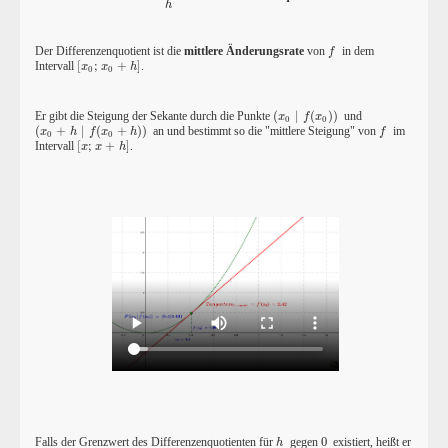
h
Der Differenzenquotient ist die
mittlere
Änderungsrate
von
in dem
f
f
Intervall
[
;
+
]
.
[
x
0
;
x
0
+
h
]
x
x
h
0
0
Er gibt die Steigung der Sekante durch die Punkte
(
∣
(
)
)
und
(
x
0
∣
f
(
x
0
)
)
x
f
x
0
0
(
+
∣
(
+
)
)
an und bestimmt so die "mittlere Steigung" von
im
(
x
0
+
h
∣
f
(
x
0
+
h
)
)
f
x
h
f
x
h
f
0
0
Intervall
[
;
+
]
.
[
x
;
x
+
h
]
x
x
h
Falls der Grenzwert des Differenzenquotienten für
gegen
0
existiert, heißt er
h
0
h