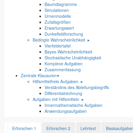
Baumdiagramme
Simulationen
Urnenmodelle
Zufallsgrößen
Erwartungswert
Dunkelfeldforschung
Bedingte Wahrscheinlichkeit
▸
Vierfeldertafel
Bayes-Wahrscheinlichkeit
Stochastische Unabhängigkeit
Komplexe Aufgaben
Zusammenfassung
Zentrale Klausuren
▾
Hilfsmittelfreie Aufgaben
▸
Verstāndnis des Ableitungsbegriffs
Differentialrechnung
Aufgaben mit Hilfsmitteln
▸
Innermathematische Aufgaben
Anwendungsaufgaben
Erforschen 1
Erforschen 2
Lehrtext
Basisaufgabe