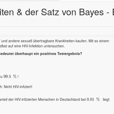
ten & der Satz von Bayes - 
V
und andere sexuell übertragbare Krankheiten kaufen. Mit so einem
bst auf eine HIV-Infektion untersuchen.
bedeutet überhaupt ein positives Testergebnis?
 zu
!
99.5
99.5
%
%
: Nicht HIV-infiziert!
nteil der HIV-infizierten Menschen in Deutschland bei
liegt
0.01
0.01
%
%