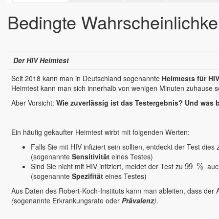
Bedingte Wahrscheinlichkei
Der HIV Heimtest
Seit 2018 kann man in Deutschland sogenannte
Heimtests für HI
Heimtest kann man sich innerhalb von wenigen Minuten zuhause sel
Aber Vorsicht:
Wie zuverlässig ist das Testergebnis? Und was 
Ein häufig gekaufter Heimtest wirbt mit folgenden Werten:
Falls Sie mit HIV infiziert sein sollten, entdeckt der Test dies
(sogenannte
Sensitivität
eines Testes)
Sind Sie nicht mit HIV infiziert, meldet der Test zu
auch
99
99
%
%
(sogenannte
Spezifität
eines Testes)
Aus Daten des Robert-Koch-Instituts kann man ableiten, dass der A
(
sogenannte Erkrankungsrate oder
Prävalenz
)
.