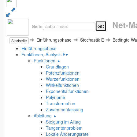
Net-Ma
Seite
GO
Einführungsphase
Stochastik E
Bedingte Wah
Startseite
Einführungsphase
Funktionen, Analysis E
▾
Funktionen
▸
Grundlagen
Potenzfunktionen
Wurzelfunktionen
Winkelfunktionen
Exponentialfunktionen
Polynome
Transformation
Zusammenfassung
Ableitung
▸
Steigung im Alltag
Tangentenproblem
Lokale Änderungsrate