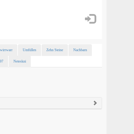
ewirrwarr
Umfüllen
Zehn Steine
Nachbarn
 97
Neteskni