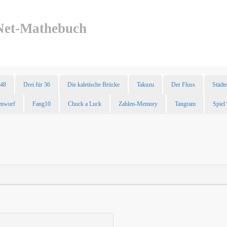
t-Mathebuch
48
Drei für 36
Die kaletische Brücke
Takuzu
Der Fluss
Städt
enwurf
Fang10
Chuck a Luck
Zahlen-Memory
Tangram
Spiel