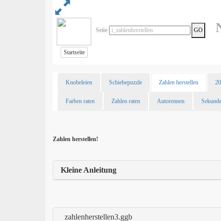
Ne
Seite
GO
Startseite
Knobeleien
Schiebepuzzle
Zahlen herstellen
20
Farben raten
Zahlen raten
Autorennen
Sekund
Zahlen herstellen!
Kleine Anleitung
zahlenherstellen3.ggb