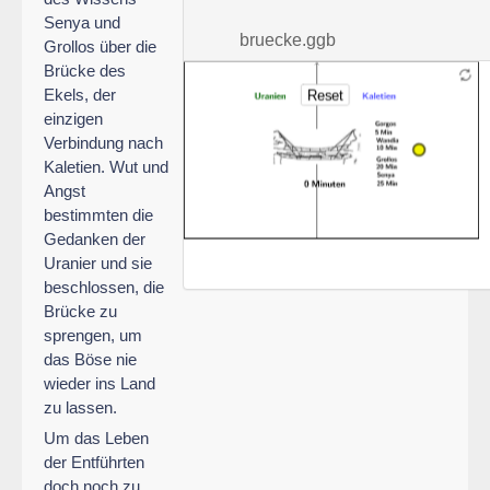
Senya und
bruecke.ggb
Grollos über die
Brücke des
Bild
Kaletien
Uranien
0
Kegelschnitt
Kegelschnitt
Reset
Gorgos
Grollos
Senya
Wandia
Bild1
Minuten
c
d
5
20
25
10
Ekels, der
Min
Min
Min
Min
einzigen
Verbindung nach
Kaletien. Wut und
Angst
bestimmten die
Gedanken der
Uranier und sie
beschlossen, die
Brücke zu
sprengen, um
das Böse nie
wieder ins Land
zu lassen.
Um das Leben
der Entführten
doch noch zu