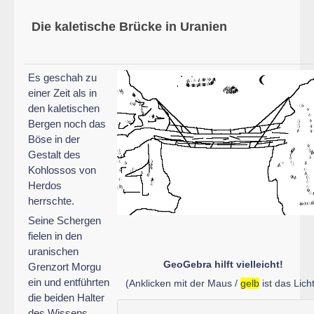
Die kaletische Brücke in Uranien
Es geschah zu
einer Zeit als in
den kaletischen
Bergen noch das
Böse in der
Gestalt des
Kohlossos von
Herdos
herrschte.
Seine Schergen
fielen in den
uranischen
GeoGebra hilft vielleicht!
Grenzort Morgu
ein und entführten
(Anklicken mit der Maus /
gelb
ist das Licht
die beiden Halter
des Wissens