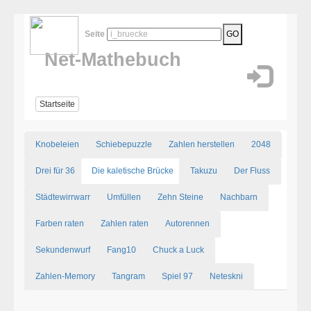
Seite
GO
Net-Mathebuch
Startseite
Knobeleien
Schiebepuzzle
Zahlen herstellen
2048
Drei für 36
Die kaletische Brücke
Takuzu
Der Fluss
Städtewirrwarr
Umfüllen
Zehn Steine
Nachbarn
Farben raten
Zahlen raten
Autorennen
Sekundenwurf
Fang10
Chuck a Luck
Zahlen-Memory
Tangram
Spiel 97
Neteskni