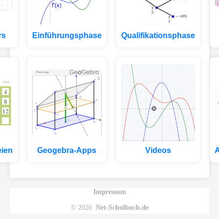
rs
Einführungsphase
Qualifikationsphase
ien
Geogebra-Apps
Videos
A
Impressum
© 2026
Net-Schulbuch.de