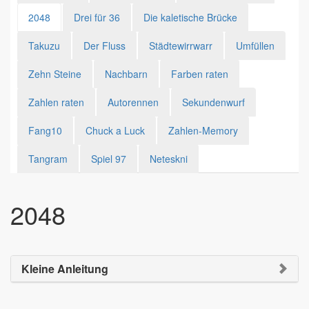
2048
Drei für 36
Die kaletische Brücke
Takuzu
Der Fluss
Städtewirrwarr
Umfüllen
Zehn Steine
Nachbarn
Farben raten
Zahlen raten
Autorennen
Sekundenwurf
Fang10
Chuck a Luck
Zahlen-Memory
Tangram
Spiel 97
Neteskni
2048
Kleine Anleitung