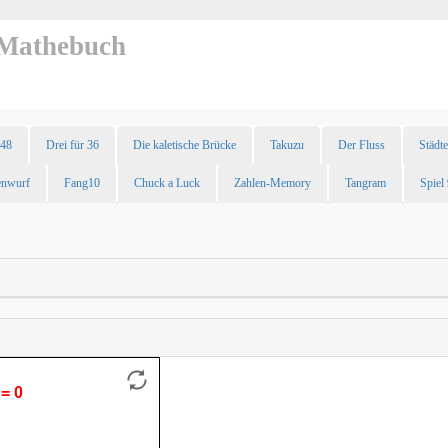
Mathebuch
48
Drei für 36
Die kaletische Brücke
Takuzu
Der Fluss
Städt
enwurf
Fang10
Chuck a Luck
Zahlen-Memory
Tangram
Spiel