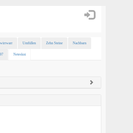
ewirrwarr
Umfüllen
Zehn Steine
Nachbarn
 97
Neteskni