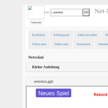
Net-
Seite
GO
Startseite
Knobeleien
Schiebepuzzle
Zahlen herstellen
20
Farben raten
Zahlen raten
Autorennen
Sekund
Neteskni
Kleine Anleitung
neteskni.ggb