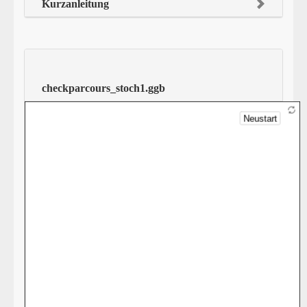
Kurzanleitung
checkparcours_stoch1.ggb
Liste
Neustart
liKreiseschon