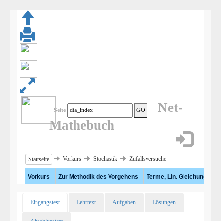
Net-
Seite
GO
Mathebuch
Vorkurs
Stochastik
Zufallsversuche
Startseite
Vorkurs
Zur Methodik des Vorgehens
Terme, Lin. Gleichungen, 
Eingangstest
Lehrtext
Aufgaben
Lösungen